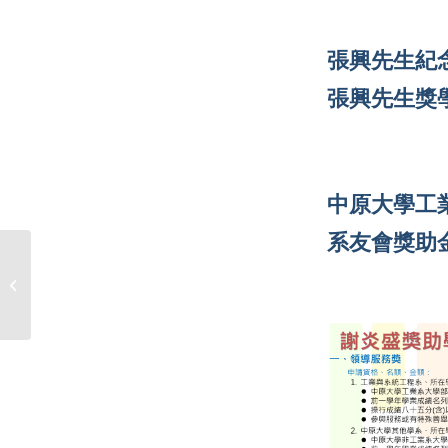
張興先生紀念
張興先生獎
中原大學工
系友會獎助
施裕壽先生紀念獎助學金即日起開始
申請至9/30(一)17:00截�...