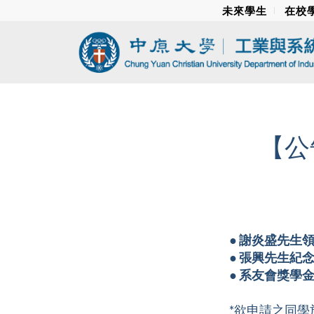
未來學生
在校
【公
● 謝炎盛先生
● 張興先生紀
● 系友會獎學
*欲申請之同學