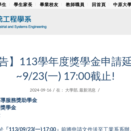
學生
學生家長
畢業校友
教師職員
回首頁
中原大
告】113學年度獎學金申請
~9/23(一) 17:00截止!
/
/
2024-09-16
在：
大學部
,
最新消息
領導服務獎助學金
念獎學金
金
於
「113/09/23(一) 17:00」
前將申請文件送至工業系系辦