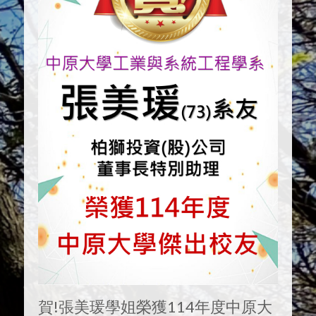
賀!張美瑗學姐榮獲114年度中原大