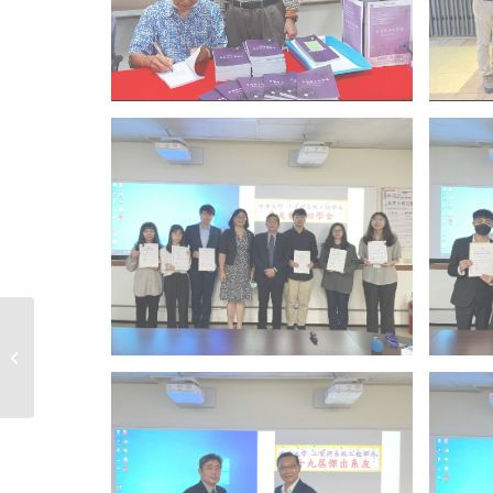
黃瑞桐(78級)