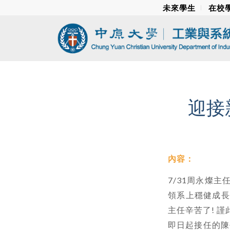
未來學生
在校
迎接
內容：
7/31周永燦主
領系上穩健成長並
主任辛苦了! 
即日起接任的陳