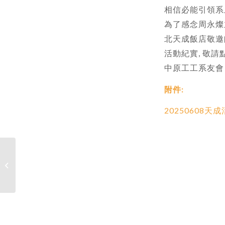
相信必能引領系
為了感念周永燦
北天成飯店敬邀
活動紀實, 敬請
中原工工系友會
附件:
20250608天
【公告】:IET Taipei Local Network_博
碩士論文獎徵件即將即將�...