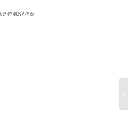
會特別於6/8台
【
加