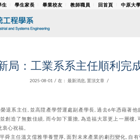
學生
學生家長
畢業校友
教師職員
回首頁
中原大
新局：工業系系主任順利完
/
/
2025-08-01
在：
最新消息
,
置頂文章
任榮退系主任, 並高陞產學營運處副產學長, 過去6年憑藉著他
創造了無數佳績, 而今卸下重擔, 為造福大眾更上一層樓, 
謹此衷心祝福。
平舜主任溫文儒雅學養豐厚, 面對未來產業的劇烈變化, 自有