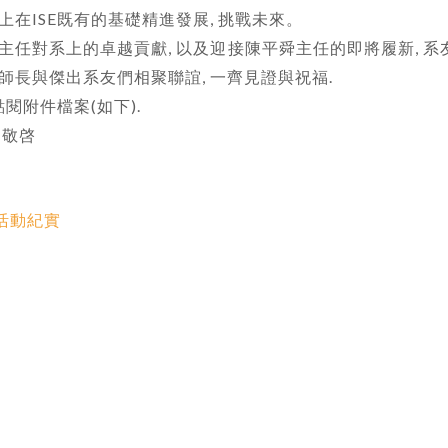
上在ISE既有的基礎精進發展, 挑戰未來。
主任對系上的卓越貢獻, 以及迎接陳平舜主任的即將履新, 系友
師長與傑出系友們相聚聯誼, 一齊見證與祝福.
點閱附件檔案(如下).
 敬啓
成活動紀實