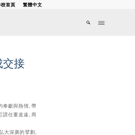
學校首頁
繁體中文
成交接
的奉獻與熱情, 帶
可謂任重道遠, 周
弘大深廣的擘劃,