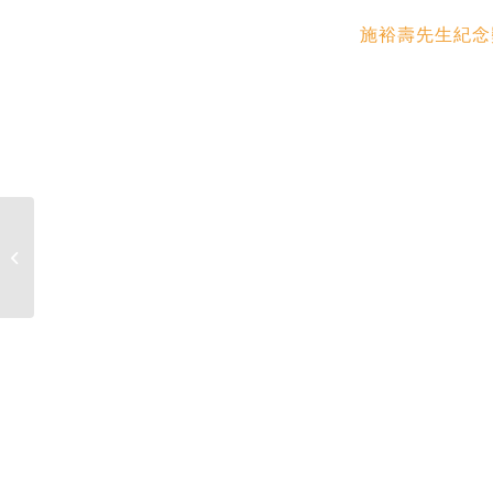
施裕壽先生紀念
【公告】: EE 創意挑戰賽：AIoT」決
賽將於「EE前瞻技術大�...