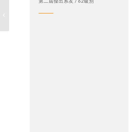
第二屆傑出系友 / 62級別
黃冠賢(64級)