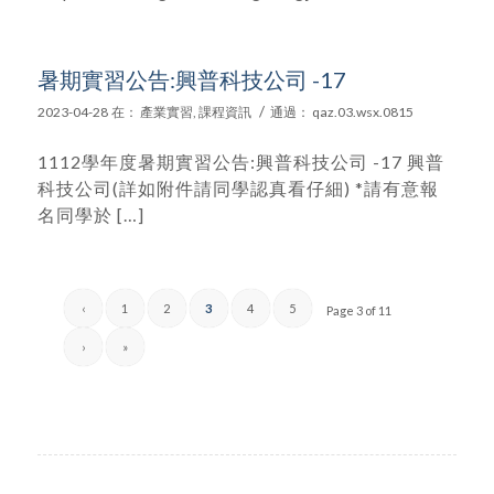
暑期實習公告:興普科技公司 -17
/
2023-04-28
在：
產業實習
,
課程資訊
通過：
qaz.03.wsx.0815
1112學年度暑期實習公告:興普科技公司 -17 興普
科技公司(詳如附件請同學認真看仔細) *請有意報
名同學於 […]
‹
1
2
3
4
5
Page 3 of 11
›
»