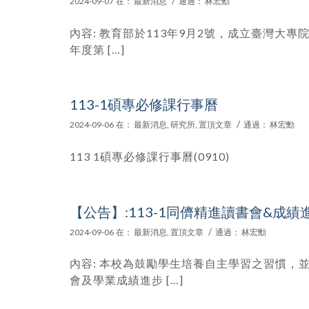
/
2024-09-07
在：
最新消息
通過：
林宏勳
內容: 教育部於113年9月2號，成立臺灣大專
年度第 […]
113-1碩專必修課行事曆
/
2024-09-06
在：
最新消息
,
研究所
,
置頂文章
通過：
林宏勳
113 1碩專必修課行事曆(0910)
【公告】:113-1同儕精進讀書會&成
/
2024-09-06
在：
最新消息
,
置頂文章
通過：
林宏勳
內容: 本校為鼓勵學生培養自主學習之習慣，
會及學業成績進步 […]