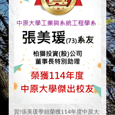
賀!張美瑗學姐榮獲114年度中原大