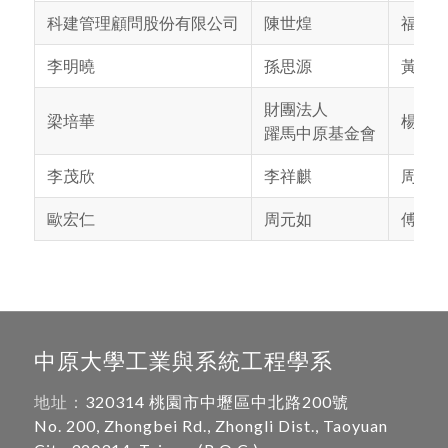
科建管理顧問股份有限公司
陳世煌
福霖
李明曉
孫思源
黃博
財團法人
梁培華
楊銘
躍馬中原基金會
李茂欣
李祥麒
周霞
歐宏仁
周元如
傅新
中原大學工業與系統工程學系
地址：
320314 桃園市中壢區中北路200號
No. 200, Zhongbei Rd., Zhongli Dist., Taoyuan