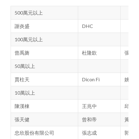
500萬元以上
謝炎盛
DHC
100萬元以上
曾禹旖
杜隆欽
張美
50萬以上
賈柱天
Dicon Fi
姚啟
10萬以上
陳漢棟
王兆中
邱裕
張天健
曾和帝
黃韋
忠欣股份有限公司
張志成
郭大