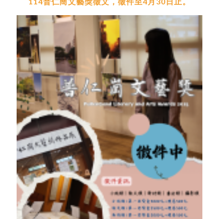
114普仁崗文藝獎徵文，徵件至4月30日止。