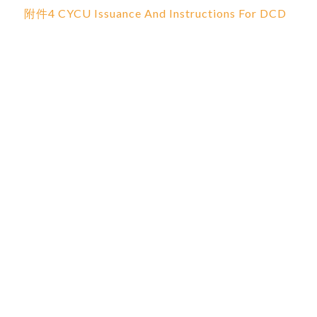
附件4 CYCU Issuance And Instructions For DCD