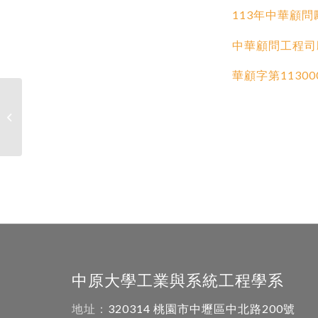
113年中華顧
中華顧問工程司
華顧字第1130
【公告】: ✪微星盃-原力覺醒-電機資
訊學院專題暨創意�...
中原大學工業與系統工程學系
地址：
320314 桃園市中壢區中北路200號