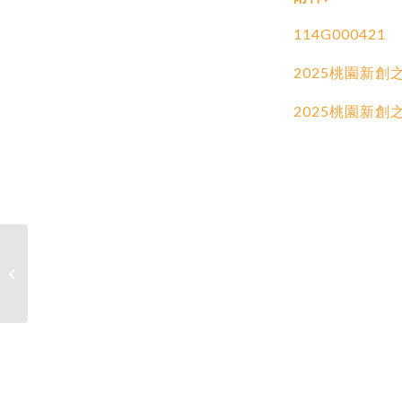
114G000421
2025桃園新創
2025桃園新創
【公告】:114學年度學士班學生修讀
碩士班課程（原名稱�...